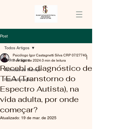
Post
Todos Artigos
Psicólogo Igor Castagnetti Silva CRP 07/27740
Todos Artigos
7 de ago. de 2024
3 min de leitura
Recebi o diagnóstico de
Técnicas de Manejo
TEA (Transtorno do
Psicoeducação
Espectro Autista), na
vida adulta, por onde
começar?
Atualizado:
19 de mar. de 2025