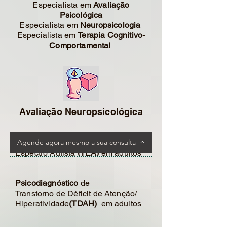
Especialista em
Avaliação
Psicológica
Especialista em
Neuropsicologia
Especialista em
Terapia Cognitivo-
Comportamental
Avaliação Neuropsicológica
Psicodiagnóstico
Agende agora mesmo a sua consulta
de Transtorno do
Espectro Autista
(TEA)
em adultos
Psicodiagnóstico
de
Transtorno de Déficit de Atenção/
Hiperatividade
(TDAH)
em adultos