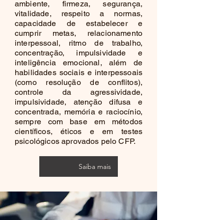
ambiente, firmeza, segurança,
totalmente remota ONLINE.
éticos da profissão. O inciso III reforça
vitalidade, respeito a normas,
que o laudo deve considerar a demanda
capacidade de estabelecer e
específica que originou a avaliação, os
cumprir metas, relacionamento
interpessoal, ritmo de trabalho,
procedimentos utilizados e o raciocínio
concentração, impulsividade e
técnico-científico do psicólogo. Esse
inteligência emocional, além de
raciocínio deve estar embasado
habilidades sociais e interpessoais
teoricamente e tecnicamente,
(como resolução de conflitos),
apresentando conclusões e
controle da agressividade,
impulsividade, atenção difusa e
recomendações que levem em conta a
concentrada, memória e raciocínio,
natureza dinâmica e não cristalizada do
sempre com base em métodos
objeto de estudo, ou seja, o ser humano
científicos, éticos e em testes
em sua complexidade e singularidade.
psicológicos aprovados pelo CFP.
Por fim, o inciso IV destaca que o
laudo psicológico deve apresentar de
Saiba mais
forma clara e objetiva os procedimentos
realizados e as conclusões obtidas
durante o processo de avaliação. Ele
deve se limitar a fornecer informações