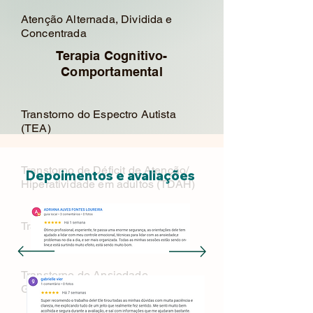
Atenção Alternada, Dividida e
Concentrada
Terapia Cognitivo-
Comportamental
Transtorno do Espectro Autista
(TEA)
Transtorno de Déficit de Atenção/
Depoimentos e avaliações
Hiperatividade em adultos (TDAH)
Transtorno Depressivo Maior
Transtorno de Ansiedade
Generalizada (TAG)