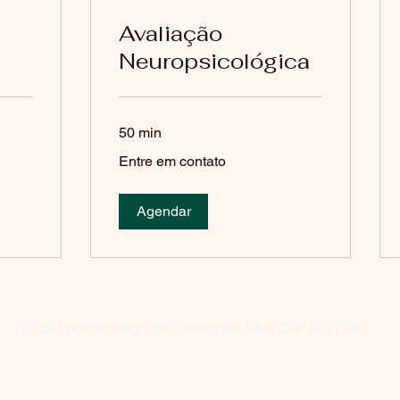
Avaliação
Neuropsicológica
50 min
Entre
Entre em contato
em
contato
Agendar
© 2026 por Psicólogo Igor Castagnetti Silva CRP 07/27740