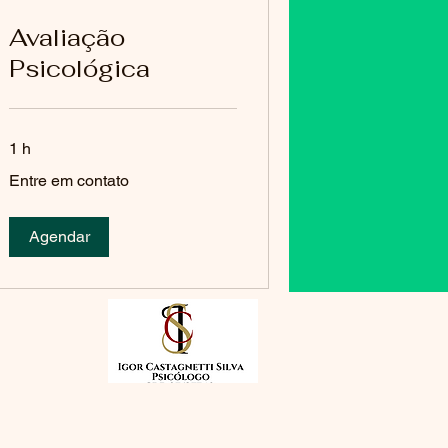
Avaliação
Psicológica
1 h
Entre
Entre em contato
em
contato
Agendar