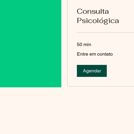
Consulta
Psicológica
50 min
Entre
Entre em contato
em
contato
Agendar